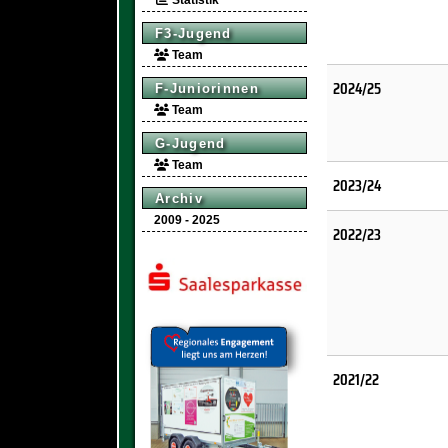
Statistik
F3-Jugend
Team
2024/25
F-Juniorinnen
Team
G-Jugend
Team
2023/24
Archiv
2009 - 2025
2022/23
2021/22