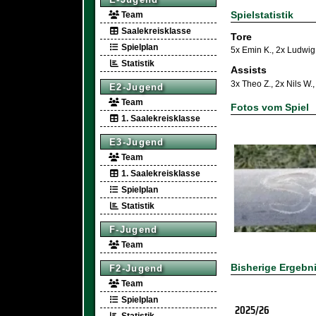
Spielstatistik
Team
Saalekreisklasse
Tore
Spielplan
5x Emin K.
,
2x Ludwig
Statistik
Assists
3x Theo Z.
,
2x Nils W.
E2-Jugend
Team
Fotos vom Spiel
1. Saalekreisklasse
E3-Jugend
Team
1. Saalekreisklasse
Spielplan
Statistik
F-Jugend
Team
Bisherige Ergebn
F2-Jugend
Team
Spielplan
2025/26