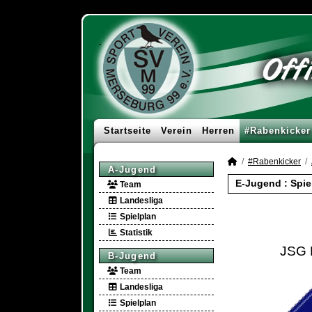
Startseite
Verein
Herren
#Rabenkicker
#Rabenkicker
A-Jugend
E-Jugend :
Spie
Team
Landesliga
Spielplan
Statistik
JSG 
B-Jugend
Team
Landesliga
Spielplan