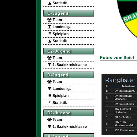
Statistik
C-Jugend
Team
Landesliga
Spielplan
Statistik
C2-Jugend
Fotos vom Spiel
Team
1. Saalekreisklasse
D-Jugend
Team
Landesliga
Spielplan
Statistik
D2-Jugend
Team
1. Saalekreisklasse
E-Jugend