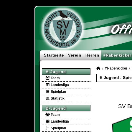
Startseite
Verein
Herren
#Rabenkicker
#Rabenkicker
A-Jugend
E-Jugend :
Spie
Team
Landesliga
Spielplan
Statistik
SV B
B-Jugend
Team
Landesliga
Spielplan