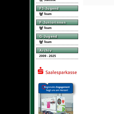
Statistik
F3-Jugend
Team
F-Juniorinnen
Team
G-Jugend
Team
Archiv
2009 - 2025