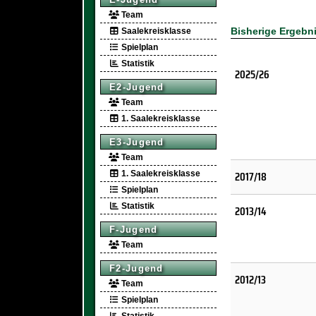
Team
Bisherige Ergebn
Saalekreisklasse
Spielplan
Statistik
2025/26
E2-Jugend
Team
1. Saalekreisklasse
E3-Jugend
Team
2017/18
1. Saalekreisklasse
Spielplan
Statistik
2013/14
F-Jugend
Team
F2-Jugend
2012/13
Team
Spielplan