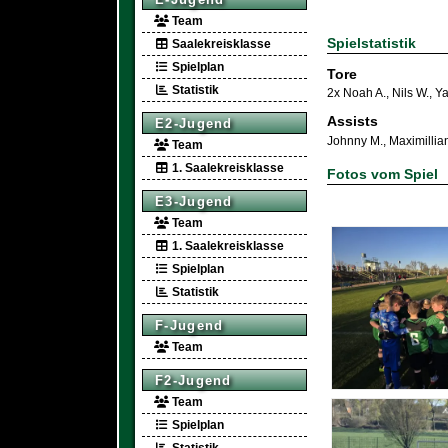
Team
Spielstatistik
Saalekreisklasse
Spielplan
Tore
Statistik
2x Noah A.
,
Nils W.
,
Ya
Assists
E2-Jugend
Johnny M.
,
Maximillia
Team
1. Saalekreisklasse
Fotos vom Spiel
E3-Jugend
Team
1. Saalekreisklasse
Spielplan
Statistik
F-Jugend
Team
F2-Jugend
Team
Spielplan