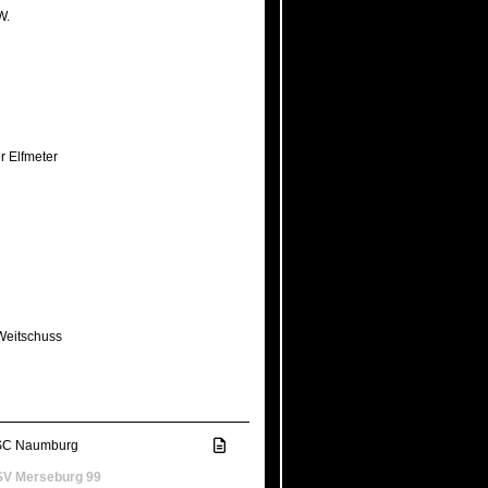
W.
er Elfmeter
 Weitschuss
SC Naumburg
SV Merseburg 99