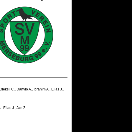
Oleksii C.
,
Danylo A.
,
Ibrahim A.
,
Elias J.
,
.
,
Elias J.
,
Jan Z.