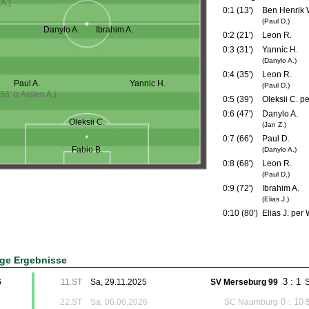
 A.)
0:1 (13')
Ben Henrik 
(Paul D.)
Danylo A.
Ibrahim A.
0:2 (21')
Leon R.
0:3 (31')
Yannic H.
(Danylo A.)
0:4 (35')
Leon R.
Paul A.
Yannic H.
(Paul D.)
(56' Iz Aldien A.)
0:5 (39')
Oleksii C. p
0:6 (47')
Danylo A.
Oleksii C.
(Jan Z.)
0:7 (66')
Paul D.
Fabio B.
(Danylo A.)
0:8 (68')
Leon R.
(Paul D.)
0:9 (72')
Ibrahim A.
(Elias J.)
0:10 (80')
Elias J. per
ige Ergebnisse
3 : 1
6
11.ST
Sa, 29.11.2025
SV Merseburg 99
0 : 10
22.ST
Sa, 06.06.2026
SC Naumburg