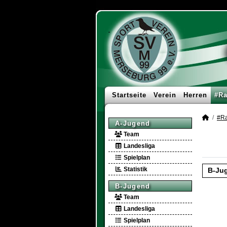
Startseite
Verein
Herren
#Ra
#Ra
A-Jugend
Team
Landesliga
Spielplan
Statistik
B-Ju
B-Jugend
Team
Landesliga
Spielplan