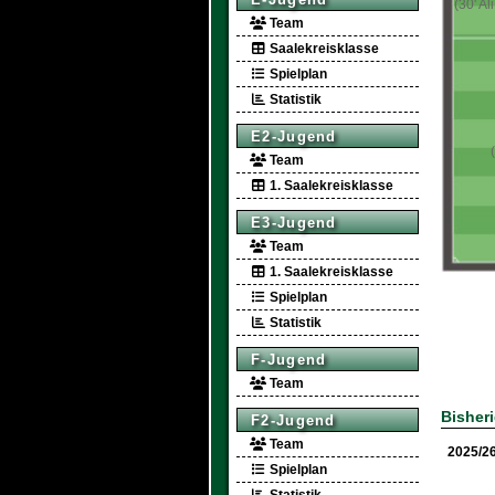
(30' Ali
Team
Saalekreisklasse
Spielplan
Statistik
E2-Jugend
Team
1. Saalekreisklasse
E3-Jugend
Team
1. Saalekreisklasse
Spielplan
Statistik
F-Jugend
Team
Bisher
F2-Jugend
Team
2025/2
Spielplan