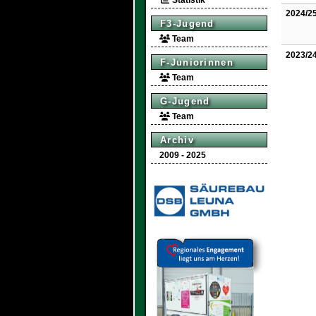
Statistik
2024/2
F3-Jugend
Team
2023/2
F-Juniorinnen
Team
G-Jugend
Team
Archiv
2009 - 2025