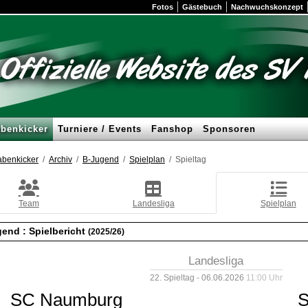
Fotos
Gästebuch
Nachwuchskonzept
benkicker
Turniere / Events
Fanshop
Sponsoren
benkicker
Archiv
B-Jugend
Spielplan
Spieltag
Team
Landesliga
Spielplan
gend :
Spielbericht
(2025/26)
Landesliga
22. Spieltag - 06.06.2026
11:00 Uhr
SC Naumburg
S