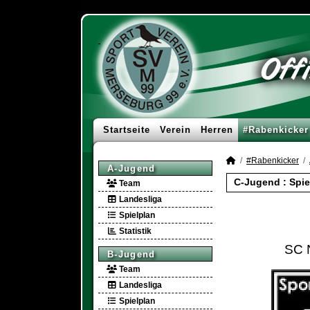
Startseite
Verein
Herren
#Rabenkicker
#Rabenkicker
A-Jugend
C-Jugend :
Spie
Team
Landesliga
Spielplan
Statistik
SC 
B-Jugend
Team
Landesliga
Spielplan