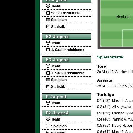
Team
Saalekreisklasse
Nevio H.
Spielplan
Statistik
E2-Jugend
Team
1. Saalekreisklasse
Spielstatistik
E3-Jugend
Tore
Team
2x Mustafa A.
,
Nevio H
1. Saalekreisklasse
Spielplan
Assists
2x Ali A.
,
Etienne S.
,
M
Statistik
Torfolge
F-Jugend
0:1 (13')
Mustafa A.
(Al
Team
0:2 (31')
Ali A.
(Max M.)
F2-Jugend
0:3 (39')
Etienne S.
(M
Team
0:4 (46')
Yannic A.
(Ali
0:5 (51')
Nevio H. per
Spielplan
0:6 (64')
Mustafa A.
(E