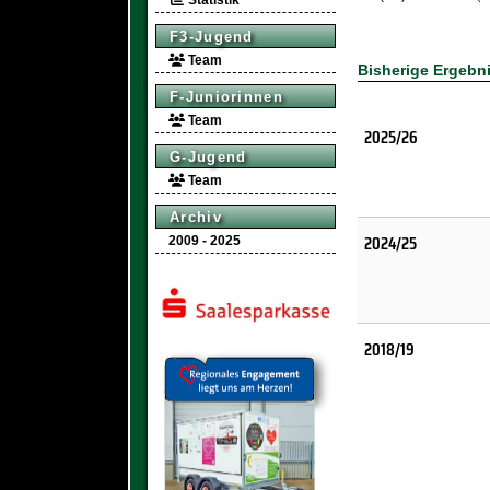
Statistik
F3-Jugend
Team
Bisherige Ergebn
F-Juniorinnen
Team
2025/26
G-Jugend
Team
Archiv
2024/25
2009 - 2025
2018/19