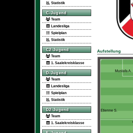
Statistik
C-Jugend
Team
Landesliga
Spielplan
Statistik
C2-Jugend
Aufstellung
Team
1. Saalekreisklasse
Mustafa A.
D-Jugend
Team
Landesliga
Spielplan
Statistik
D2-Jugend
Etienne S.
Team
1. Saalekreisklasse
E-Jugend