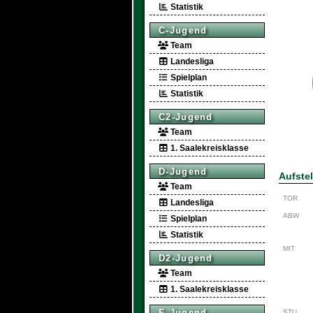
Statistik
C-Jugend
Team
Landesliga
Spielplan
Statistik
C2-Jugend
Team
1. Saalekreisklasse
D-Jugend
Aufste
Team
TOR
Landesliga
ABW
Spielplan
Statistik
MIT
D2-Jugend
Team
1. Saalekreisklasse
E-Jugend
STU