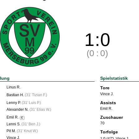
1
:
0
(0
:
0)
llung
Spielstatistik
Linus R.
Tore
Vince J.
Bastian H.
(
31' Tizian F.
)
Assists
Lenny P.
(
31' Luis P.
)
Emil R.
Alexander N.
(
31' Elias W.
)
Zuschauer
Emil R.
C
70
Lenni S.
(
31' Ben J.
)
Pit M.
(
31' Knut W.
)
Torfolge
Vince J.
1:0 (47')
Vince J.