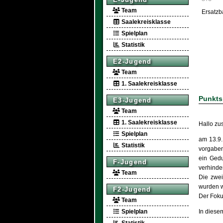
Team
Ersatzb
Saalekreisklasse
Spielplan
Statistik
E2-Jugend
Team
1. Saalekreisklasse
Punkts
E3-Jugend
Team
1. Saalekreisklasse
Hallo z
Spielplan
am 13.9.
Statistik
vorgaben
ein Gedu
F-Jugend
verhinder
Team
Die zwei
wurden wi
F2-Jugend
Der Foku
Team
Spielplan
In diesem