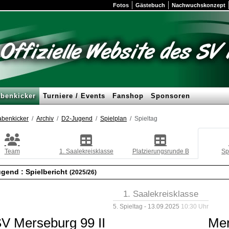
Fotos
Gästebuch
Nachwuchskonzept
benkicker
Turniere / Events
Fanshop
Sponsoren
benkicker
Archiv
D2-Jugend
Spielplan
Spieltag
Team
1. Saalekreisklasse
Platzierungsrunde B
Sp
ugend :
Spielbericht
(2025/26)
1. Saalekreisklasse
5. Spieltag - 13.09.2025
10:30 Uhr
V Merseburg 99 II
Me