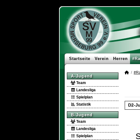
Startseite
Verein
Herren
#Ra
#Ra
A-Jugend
Team
Landesliga
Spielplan
Statistik
D2-J
B-Jugend
Team
Landesliga
S
Spielplan