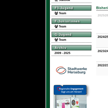
Statistik
Bisher
F3-Jugend
Team
2025/2
F-Juniorinnen
Team
G-Jugend
2024/2
Team
Archiv
2023/2
2009 - 2025
2022/2