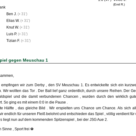
(Emil R.)
ank
Ben J.
(
31')
Elias W.
(
31')
Knut W.
(
31')
Luis P.
(
31')
Tizian F.
(
31')
piel gegen Meuschau 1
usammen,
 empfingen wir zum Derby , den SV Meuschau 1. Es entwickelte sich ein kurzweil
. Wir wollten das Tor . Der Ball lief ganz ordentlich, durch unsere Reihen. Der Ge
ldspiel und die damit verbundenen Chancen , wurden durch den wirklich gute
t. So ging es mit einem 0:0 in die Pause .
te Hälfte , das gleiche Bild . Wir erspielten uns Chance um Chance. Als sich a
r endlich für unseren Fleiß belohnt und entschieden das Spiel , völlig verdient für
s liegt nun auf dem kommenden Spitzenspiel , bei der JSG Aue 2.
 Sinne , Sport frei ⚽️