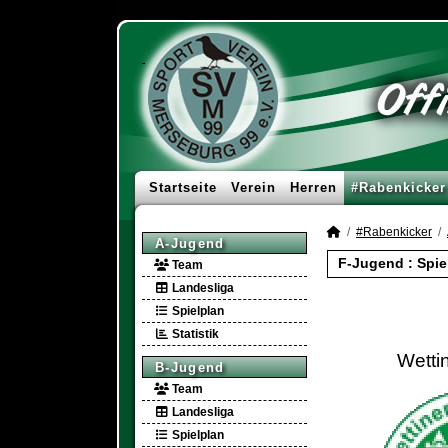
Startseite
Verein
Herren
#Rabenkicker
#Rabenkicker
A-Jugend
F-Jugend :
Spie
Team
Landesliga
Spielplan
Statistik
Wetti
B-Jugend
Team
Landesliga
Spielplan