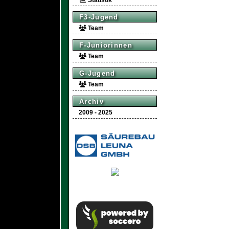
Statistik
F3-Jugend
Team
F-Juniorinnen
Team
G-Jugend
Team
Archiv
2009 - 2025