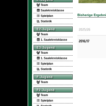
Team
Saalekreisklasse
Bisherige Ergebn
Spielplan
Statistik
2025/26
E2-Jugend
Team
2016/17
1. Saalekreisklasse
E3-Jugend
Team
1. Saalekreisklasse
Spielplan
Statistik
F-Jugend
Team
F2-Jugend
Team
Spielplan