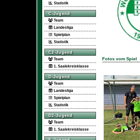
Statistik
C-Jugend
Team
Landesliga
Spielplan
Statistik
C2-Jugend
Fotos vom Spiel
Team
1. Saalekreisklasse
D-Jugend
Team
Landesliga
Spielplan
Statistik
D2-Jugend
Team
1. Saalekreisklasse
E-Jugend