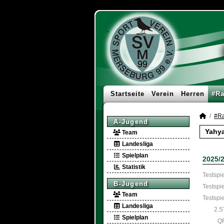
Startseite
Verein
Herren
#Ra
#Ra
A-Jugend
Yahya
Team
Landesliga
Spielplan
2025/
Statistik
Testspie
B-Jugend
Testspie
Team
Testspie
Landesliga
2.S
Spielplan
Q