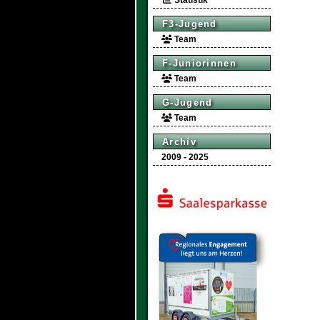
Statistik
F3-Jugend
Team
F-Juniorinnen
Team
G-Jugend
Team
Archiv
2009 - 2025