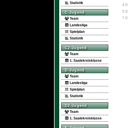
Statistik
4.S
5.S
C-Jugend
7.S
Team
Landesliga
Spielplan
Statistik
C2-Jugend
Team
1. Saalekreisklasse
D-Jugend
Team
Landesliga
Spielplan
Statistik
D2-Jugend
Team
1. Saalekreisklasse
E-Jugend