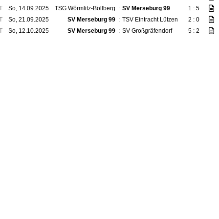
T
So, 14.09.2025
TSG Wörmlitz-Böllberg
:
SV Merseburg 99
1 : 5
T
So, 21.09.2025
SV Merseburg 99
:
TSV Eintracht Lützen
2 : 0
T
So, 12.10.2025
SV Merseburg 99
:
SV Großgräfendorf
5 : 2