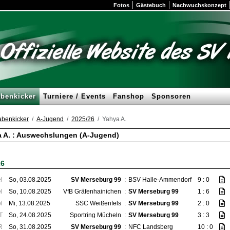
Fotos
Gästebuch
Nachwuchskonzept
benkicker
Turniere / Events
Fanshop
Sponsoren
benkicker
A-Jugend
2025/26
Yahya A.
 A. : Auswechslungen (A-Jugend)
26
l
So, 03.08.2025
SV Merseburg 99
:
BSV Halle-Ammendorf
9 : 0
l
So, 10.08.2025
VfB Gräfenhainichen
:
SV Merseburg 99
1 : 6
l
Mi, 13.08.2025
SSC Weißenfels
:
SV Merseburg 99
2 : 0
T
So, 24.08.2025
Sportring Mücheln
:
SV Merseburg 99
3 : 3
R
So, 31.08.2025
SV Merseburg 99
:
NFC Landsberg
10 : 0