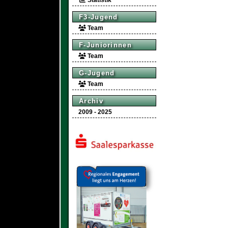
Statistik
F3-Jugend
Team
F-Juniorinnen
Team
G-Jugend
Team
Archiv
2009 - 2025