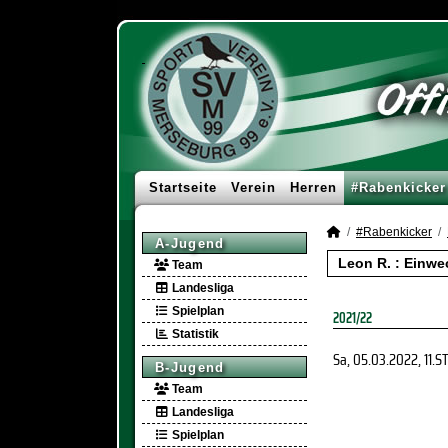
Startseite
Verein
Herren
#Rabenkicker
#Rabenkicker
A-Jugend
Leon R. : Einw
Team
Landesliga
Spielplan
2021/22
Statistik
Sa, 05.03.2022
, 11.S
B-Jugend
Team
Landesliga
Spielplan