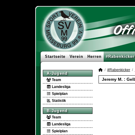
Startseite
Verein
Herren
#Rabenkicker
#Rabenkicker
A-Jugend
Jeremy M. : Gel
Team
Landesliga
Spielplan
Statistik
B-Jugend
Team
Landesliga
Spielplan