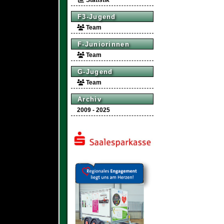
Statistik
F3-Jugend
Team
F-Juniorinnen
Team
G-Jugend
Team
Archiv
2009 - 2025