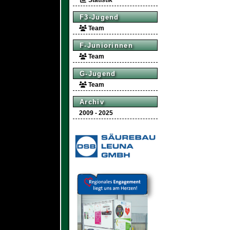
Statistik
F3-Jugend
Team
F-Juniorinnen
Team
G-Jugend
Team
Archiv
2009 - 2025