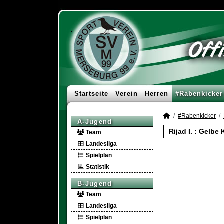
Startseite
Verein
Herren
#Rabenkicker
#Rabenkicker
A-Jugend
Rijad I. : Gelbe
Team
Landesliga
Spielplan
Statistik
B-Jugend
Team
Landesliga
Spielplan