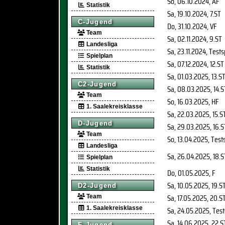
So, 06.10.2024
, AF
Statistik
Sa, 19.10.2024
, 7.ST
C-Jugend
Do, 31.10.2024
, VF
Team
Sa, 02.11.2024
, 9.ST
Landesliga
Sa, 23.11.2024
, Tests
Spielplan
Sa, 07.12.2024
, 12.ST
Statistik
Sa, 01.03.2025
, 13.S
C2-Jugend
Sa, 08.03.2025
, 14.
Team
So, 16.03.2025
, HF
1. Saalekreisklasse
Sa, 22.03.2025
, 15.S
D-Jugend
Sa, 29.03.2025
, 16.S
Team
So, 13.04.2025
, Test
Landesliga
Sa, 26.04.2025
, 18.S
Spielplan
Statistik
Do, 01.05.2025
, F
Sa, 10.05.2025
, 19.S
D2-Jugend
Sa, 17.05.2025
, 20.S
Team
1. Saalekreisklasse
Sa, 24.05.2025
, Test
Sa, 14.06.2025
, 22.S
E-Jugend