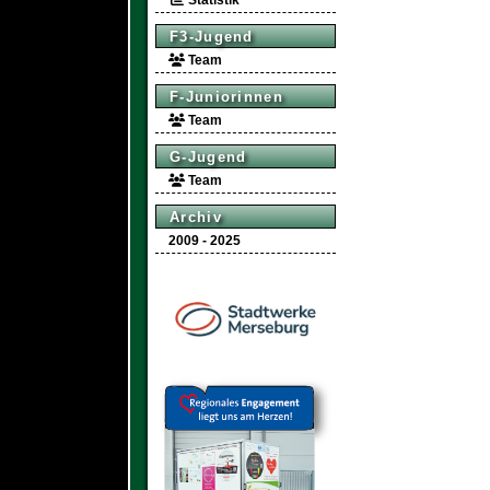
Statistik
F3-Jugend
Team
F-Juniorinnen
Team
G-Jugend
Team
Archiv
2009 - 2025