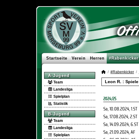
Startseite
Verein
Herren
#Rabenkicker
#Rabenkicker
A-Jugend
Leon R. : Spiel
Team
Landesliga
Spielplan
2024/25
Statistik
Sa, 10.08.2024
, 1.ST
B-Jugend
Sa, 17.08.2024
, 2.ST
Team
Sa, 14.09.2024
, 6.ST
Landesliga
Sa, 21.09.2024
, AF
Spielplan