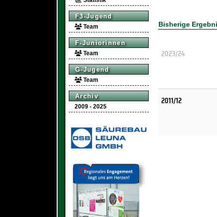
Statistik
F3-Jugend
Bisherige Ergebn
Team
F-Juniorinnen
2023/24
Team
G-Jugend
Team
Archiv
2011/12
2009 - 2025