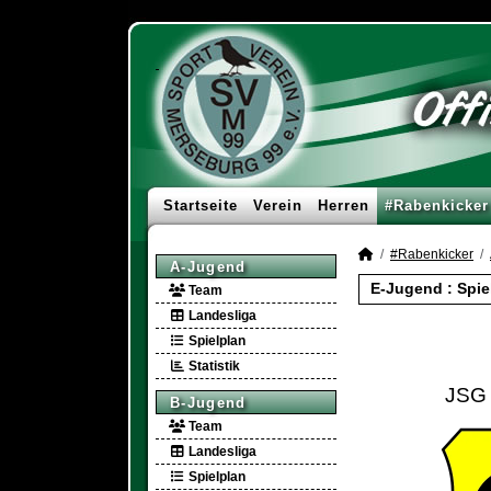
Startseite
Verein
Herren
#Rabenkicker
#Rabenkicker
A-Jugend
E-Jugend :
Spie
Team
Landesliga
Spielplan
Statistik
JSG G
B-Jugend
Team
Landesliga
Spielplan