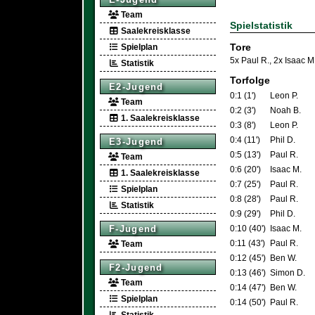
Team
Spielstatistik
Saalekreisklasse
Tore
Spielplan
5x Paul R.
,
2x Isaac M
Statistik
Torfolge
E2-Jugend
0:1 (1')
Leon P.
Team
0:2 (3')
Noah B.
1. Saalekreisklasse
0:3 (8')
Leon P.
0:4 (11')
Phil D.
E3-Jugend
0:5 (13')
Paul R.
Team
0:6 (20')
Isaac M.
1. Saalekreisklasse
0:7 (25')
Paul R.
Spielplan
0:8 (28')
Paul R.
Statistik
0:9 (29')
Phil D.
0:10 (40')
Isaac M.
F-Jugend
0:11 (43')
Paul R.
Team
0:12 (45')
Ben W.
F2-Jugend
0:13 (46')
Simon D.
Team
0:14 (47')
Ben W.
Spielplan
0:14 (50')
Paul R.