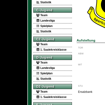
Statistik
C-Jugend
Team
Landesliga
Spielplan
Statistik
C2-Jugend
Aufstellung
Team
TOR
1. Saalekreisklasse
ABW
D-Jugend
Team
MIT
Landesliga
Spielplan
Statistik
STU
D2-Jugend
Team
Ersatzbank
1. Saalekreisklasse
E-Jugend