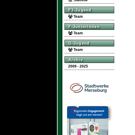
Statistik
F3-Jugend
Team
F-Juniorinnen
Team
G-Jugend
Team
Archiv
2009 - 2025