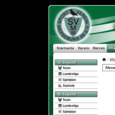
Startseite
Verein
Herren
#Ra
#Ra
A-Jugend
Alexa
Team
Landesliga
Spielplan
Statistik
B-Jugend
Team
Landesliga
Spielplan