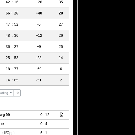
42
:
16
+26
35
66
:
26
+40
28
47
:
52
-5
27
48
:
36
+12
26
36
:
27
+9
25
25
:
53
-28
14
18
:
77
-59
6
14
:
65
-51
2
pieltag
urg 99
0 : 12
aue
0 : 4
tedt/Oppin
5 : 1