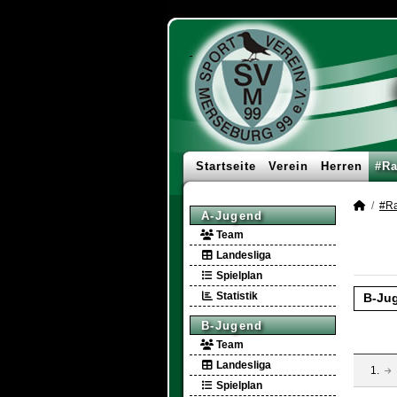
Startseite
Verein
Herren
#Ra
#Ra
A-Jugend
Team
Landesliga
Spielplan
Statistik
B-Ju
B-Jugend
Team
Landesliga
1.
Spielplan