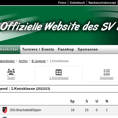
Fotos
Gästebuch
Nachwuchskonzept
benkicker
Turniere / Events
Fanshop
Sponsoren
benkicker
Archiv
B-Jugend
1.Kreisklasse
Team
1.Kreisklasse
Spielplan
gend :
1.Kreisklasse
(2022/23)
Sp
S
U
N
JSG Brachstedt/Oppin
16
15
0
1