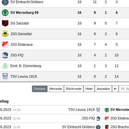
SV Eintracht Gröbers
16
11
2
3
SV Merseburg 99
16
9
1
6
SG Salzatal
16
9
0
7
JSG Geiseltal
16
8
2
6
JSG Elsteraue
16
7
4
5
JSG F/Q
16
4
2
10
Eintr. B. Dürrenberg
16
1
3
12
TSV Leuna 1919
16
0
2
14
Gesamt
Hin
runde
Rück
runde
Heim
Auswärts
18. S
eltag
06.2023
TSV Leuna 1919
:
SV Merseb
10:30
06.2023
JSG F/Q
:
JSG Elster
11:00
06.2023
SV Eintracht Gröbers
:
JSG Brachs
11:00