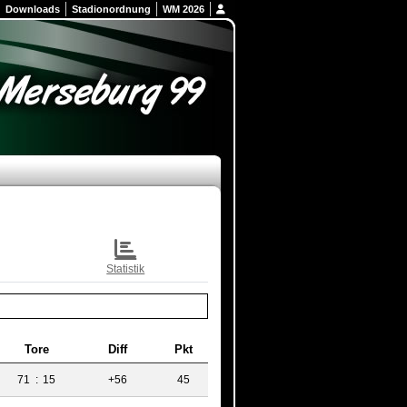
Downloads
Stadionordnung
WM 2026
Statistik
Tore
Diff
Pkt
71
:
15
+56
45