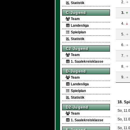
2.
Statistik
C-Jugend
3.
Team
4.
Landesliga
Spielplan
5.
Statistik
6.
C2-Jugend
Team
7.
1. Saalekreisklasse
8.
D-Jugend
9.
Team
Landesliga
Spielplan
Statistik
18. Spi
D2-Jugend
So, 11.
Team
So, 11.
1. Saalekreisklasse
So, 11.
E-Jugend