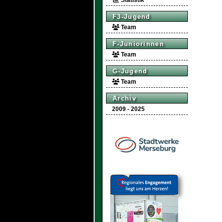
Statistik
F3-Jugend
Team
F-Juniorinnen
Team
G-Jugend
Team
Archiv
2009 - 2025