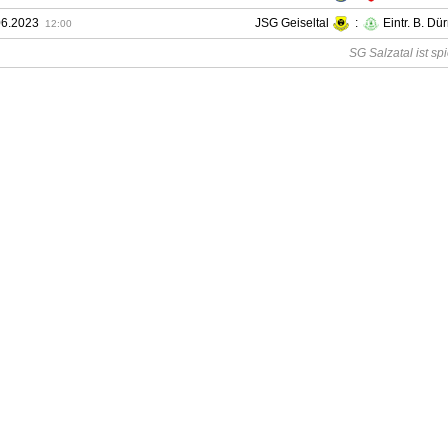
06.2023
JSG Geiseltal
:
Eintr. B. Dü
12:00
SG Salzatal ist spi