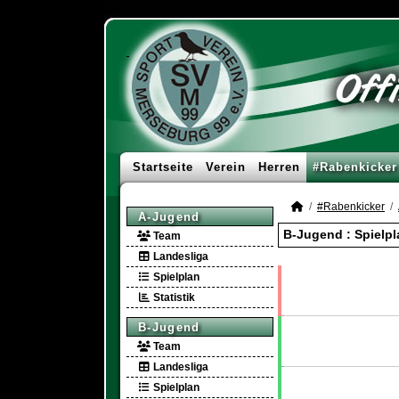
Startseite
Verein
Herren
#Rabenkicker
#Rabenkicker
A-Jugend
B-Jugend :
Spielpl
Team
Landesliga
Spielplan
Statistik
B-Jugend
Team
Landesliga
Spielplan