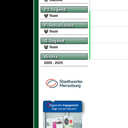
Statistik
F3-Jugend
Team
F-Juniorinnen
Team
G-Jugend
Team
Archiv
2009 - 2025