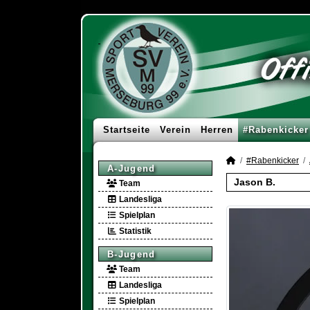
Startseite
Verein
Herren
#Rabenkicker
#Rabenkicker
A-Jugend
Jason B.
Team
Landesliga
Spielplan
Statistik
B-Jugend
Team
Landesliga
Spielplan