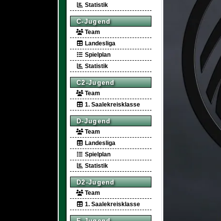
Statistik
C-Jugend
Team
Landesliga
Spielplan
Statistik
C2-Jugend
Team
1. Saalekreisklasse
D-Jugend
Team
Landesliga
Spielplan
Statistik
D2-Jugend
Team
1. Saalekreisklasse
E-Jugend