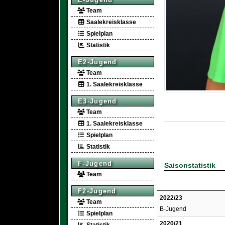
Team
Saalekreisklasse
Spielplan
Statistik
E2-Jugend
Team
1. Saalekreisklasse
E3-Jugend
Team
1. Saalekreisklasse
Spielplan
Statistik
F-Jugend
Saisonstatistik
Team
F2-Jugend
2022/23
Team
B-Jugend
Spielplan
2020/21