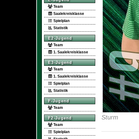
Team
Saalekreisklasse
Spielplan
Statistik
E2-Jugend
Team
1. Saalekreisklasse
E3-Jugend
Team
1. Saalekreisklasse
Spielplan
Statistik
F-Jugend
Team
Sturm
F2-Jugend
Team
Spielplan