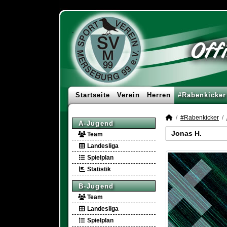
Startseite
Verein
Herren
#Rabenkicker
#Rabenkicker
A-Jugend
Jonas H.
Team
Landesliga
Spielplan
Statistik
B-Jugend
Team
Landesliga
Spielplan