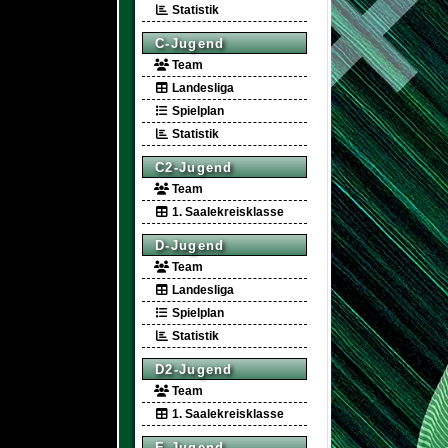
Statistik
C-Jugend
Team
Landesliga
Spielplan
Statistik
C2-Jugend
Team
1. Saalekreisklasse
D-Jugend
Team
Landesliga
Spielplan
Statistik
D2-Jugend
Team
1. Saalekreisklasse
E-Jugend