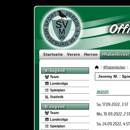
Startseite
Verein
Herren
#Rabenkicker
#Rabenkicker
A-Jugend
Jeremy M. : Spi
Team
Landesliga
Spielplan
2022/23
Statistik
Sa, 17.09.2022
, 3.ST
B-Jugend
Mo, 19.09.2022
, 2.S
Team
Landesliga
Sa, 24.09.2022
, 4.ST
Spielplan